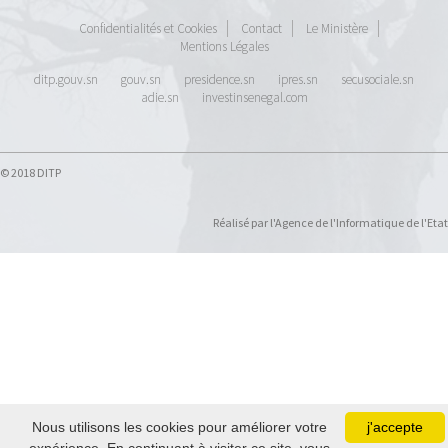
Confidentialités et Cookies
Contact
Le Ministère
Mentions Légales
ditp.gouv.sn
gouv.sn
presidence.sn
ipres.sn
secusociale.sn
adie.sn
investinsenegal.com
© 2018 DITP
Réalisé par l'Agence de l'Informatique de l'Etat
Nous utilisons les cookies pour améliorer votre
j'accepte